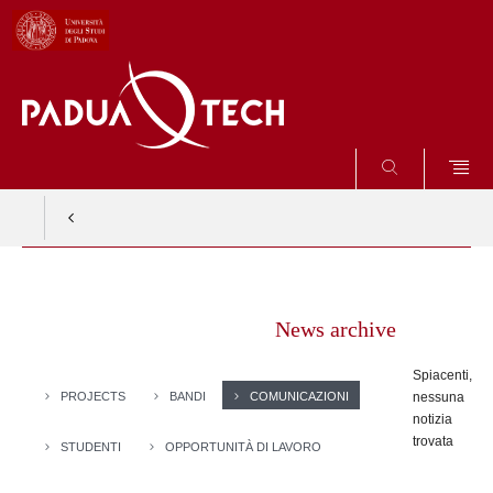
SEARCH
Vai
al
News archive
contenuto
Spiacenti,
PROJECTS
BANDI
COMUNICAZIONI
nessuna
notizia
trovata
STUDENTI
OPPORTUNITÀ DI LAVORO